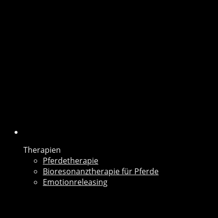
Therapien
Pferdetherapie
Bioresonanztherapie für
Pferde
Emotionreleasing
Therapien
Pferdetherapie
Bioresonanztherapie für Pferde
Emotionreleasing