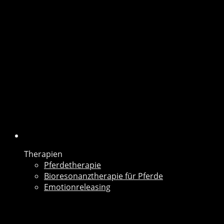
Therapien
Pferdetherapie
Bioresonanztherapie für
Pferde
Emotionreleasing
Therapien
Pferdetherapie
Bioresonanztherapie für Pferde
Emotionreleasing