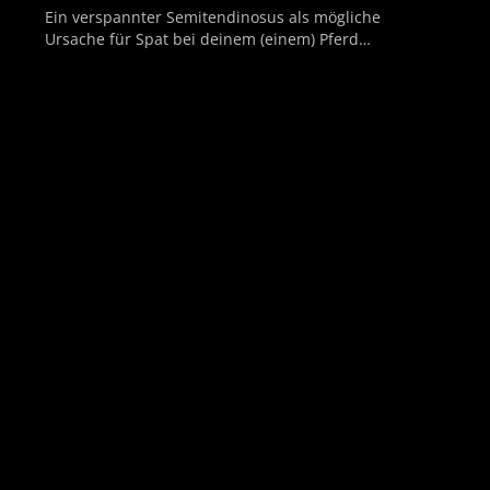
Ein verspannter Semitendinosus als mögliche
Ursache für Spat bei deinem (einem) Pferd…
Zum Beitrag »
Musculus iliocostalis und die Folgen einer
Verspannung in diesem Bereich
Zum Beitrag »