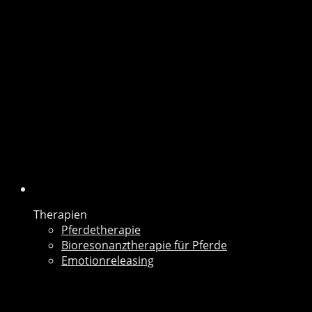
Therapien
Pferdetherapie
Bioresonanztherapie für
Pferde
Emotionreleasing
Therapien
Pferdetherapie
Bioresonanztherapie für Pferde
Emotionreleasing