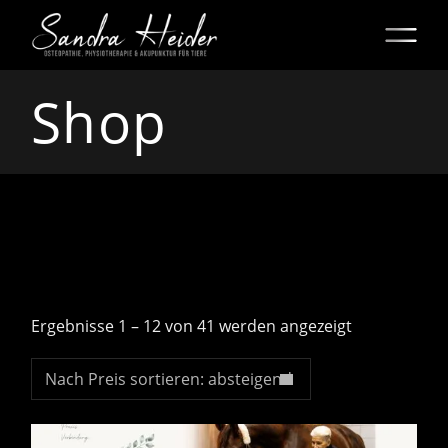
Skip
to
the
content
Shop
Nach
Ergebnisse 1 – 12 von 41 werden angezeigt
Preis
sortiert:
absteigend
Nach Preis sortieren: absteigend